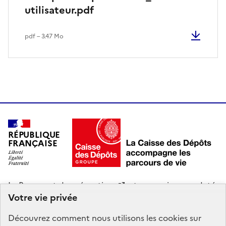
utilisateur.pdf
pdf – 3.47 Mo
RÉPUBLIQUE
FRANÇAISE
Le
Passeport de prévention
est un service mandaté
Votre vie privée
par
le ministère du Travail, de la Santé, des Solidarités
et des Familles
. La Caisse des Dépôts gère le site du
Découvrez comment nous utilisons les
cookies
sur
Portail d’information du Passeport de prévention :