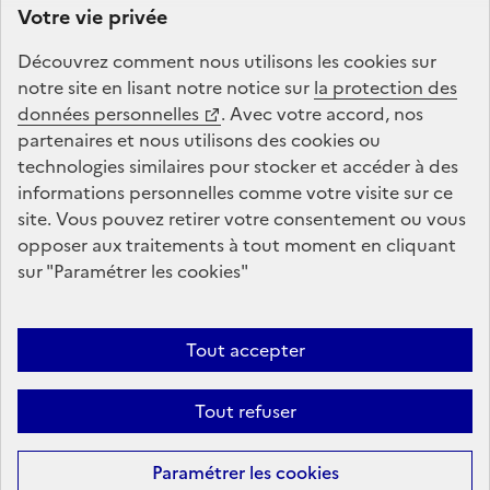
Votre vie privée
par
le ministère du Travail, de la Santé, des Solidarités
et des Familles
. La Caisse des Dépôts gère le site du
Découvrez comment nous utilisons les
cookies
sur
Portail d’information du Passeport de prévention :
notre site en lisant notre notice sur
la protection des
conception, animation, maintenance, traitements
données personnelles
. Avec votre accord, nos
informatiques et assistance technique.
partenaires et nous utilisons des
cookies
ou
technologies similaires pour stocker et accéder à des
informations personnelles comme votre visite sur ce
legifrance.gouv.fr
info.gouv.fr
site. Vous pouvez retirer votre consentement ou vous
opposer aux traitements à tout moment en cliquant
service-public.fr
data.gouv.fr
sur "Paramétrer les
cookies
"
Accessibilité : totalement conforme
Conditions générales d'utilisation
Tout accepter
Mentions légales
Plan de site
Protection des données
Tout refuser
personnelles et cookies
Gestion des cookies
Sauf mention contraire, tous les contenus de ce site sont sous
licence
Paramétrer les
cookies
etalab-2.0